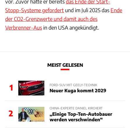
vor. Zuvor hatte er bereits
das Ende der Start-
Stopp-Systeme gefordert
und im Juli 2025 das
Ende
der CO2-Grenzwerte und damit auch des
Verbrenner-Aus
in den USA angekündigt.
MEIST GELESEN
1
FORD-SUV MIT GEELY-TECHNIK
Neuer Kuga kommt 2029
CHINA-EXPERTE DANIEL KIRCHERT
2
„Einige Top-Ten-Autobauer
werden verschwinden“