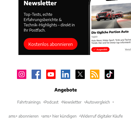
Newsletter
Top-Tests, echte
Erfahrungsberichte &
Technik-Highlights – direkt in
Ihr Postfach.
Kostenlos abonnieren
Angebote
Fahrtrainings
Podcast
Newsletter
Autovergleich
ams+ abonnieren
ams+ hier kündigen
Widerruf digitaler Käufe