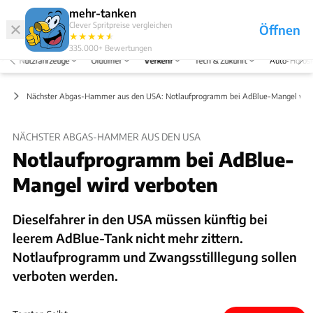
Hefte
Produkte
mehr-tanken
Clever Spritpreise vergleichen
Öffnen
Abo
★
★
★
★
★
★
Marken
Anmelden
Menü
335.000+
Bewertungen
Nutzfahrzeuge
Oldtimer
Verkehr
Tech & Zukunft
Auto-Horos
ft
Nächster Abgas-Hammer aus den USA: Notlaufprogramm bei AdBlue-Mangel wird
NÄCHSTER ABGAS-HAMMER AUS DEN USA
Notlaufprogramm bei AdBlue-
Mangel wird verboten
Dieselfahrer in den USA müssen künftig bei
leerem AdBlue-Tank nicht mehr zittern.
Notlaufprogramm und Zwangsstilllegung sollen
verboten werden.