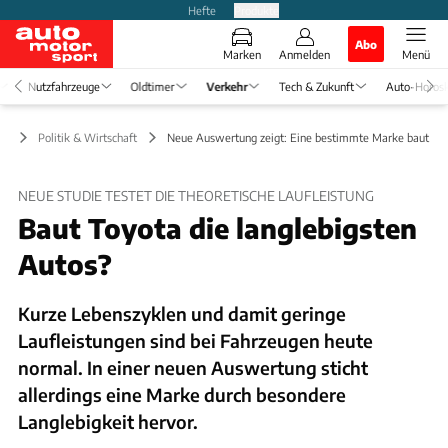
Hefte
Produkte
Abo
Marken
Anmelden
Menü
Nutzfahrzeuge
Oldtimer
Verkehr
Tech & Zukunft
Auto-Horos
hr
Politik & Wirtschaft
Neue Auswertung zeigt: Eine bestimmte Marke baut lan
NEUE STUDIE TESTET DIE THEORETISCHE LAUFLEISTUNG
Baut Toyota die langlebigsten
Autos?
Kurze Lebenszyklen und damit geringe
Laufleistungen sind bei Fahrzeugen heute
normal. In einer neuen Auswertung sticht
allerdings eine Marke durch besondere
Langlebigkeit hervor.