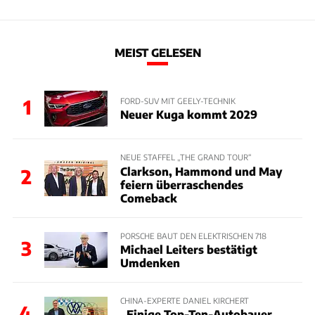
MEIST GELESEN
1
FORD-SUV MIT GEELY-TECHNIK
Neuer Kuga kommt 2029
NEUE STAFFEL „THE GRAND TOUR“
Clarkson, Hammond und May
2
feiern überraschendes
Comeback
PORSCHE BAUT DEN ELEKTRISCHEN 718
3
Michael Leiters bestätigt
Umdenken
CHINA-EXPERTE DANIEL KIRCHERT
4
„Einige Top-Ten-Autobauer