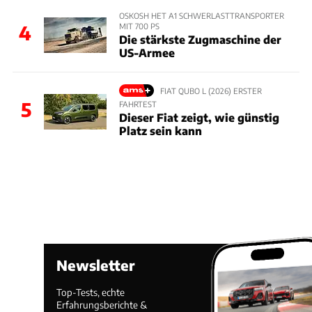
OSKOSH HET A1 SCHWERLASTTRANSPORTER
MIT 700 PS
4
Die stärkste Zugmaschine der
US-Armee
FIAT QUBO L (2026) ERSTER
5
FAHRTEST
Dieser Fiat zeigt, wie günstig
Platz sein kann
Newsletter
Top-Tests, echte
Erfahrungsberichte &