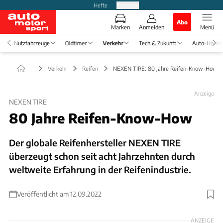
Hefte
Produkte
Abo
Marken
Anmelden
Menü
Nutzfahrzeuge
Oldtimer
Verkehr
Tech & Zukunft
Auto-Horos
Verkehr
Reifen
NEXEN TIRE: 80 Jahre Reifen-Know-How
Anzeige
NEXEN TIRE
80 Jahre Reifen-Know-How
Der globale Reifenhersteller NEXEN TIRE
überzeugt schon seit acht Jahrzehnten durch
weltweite Erfahrung in der Reifenindustrie.
Veröffentlicht am 12.09.2022
Foto: Moment RF
ANZEIGE