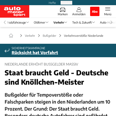
Hefte
Produkte
Abo
Marken
Anmelden
Menü
Nutzfahrzeuge
Oldtimer
Verkehr
Tech & Zukunft
Auto-Horos
Verkehr
Bußgelder
Verkehrsverstöße Niederlande
SICHERHEITSKAMPAGNE
Rücksicht hat Vorfahrt
NIEDERLANDE ERHÖHT BUSSGELDER MASSIV
Staat braucht Geld - Deutsche
sind Knöllchen-Meister
Bußgelder für Tempoverstöße oder
Falschparken steigen in den Niederlanden um 10
Prozent. Der Grund: Der Staat braucht Geld.
Besonders deutsche Autofahrer sind gefährdet.