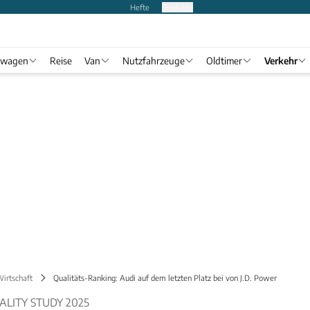
Hefte
Produkte
twagen
Reise
Van
Nutzfahrzeuge
Oldtimer
Verkehr
Wirtschaft
Qualitäts-Ranking: Audi auf dem letzten Platz bei von J.D. Power
UALITY STUDY 2025