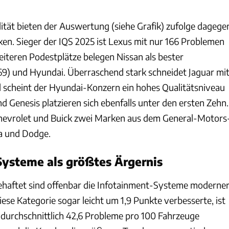
lität bieten der Auswertung (siehe Grafik) zufolge dagege
ken. Sieger der IQS 2025 ist Lexus mit nur 166 Problemen
eiteren Podestplätze belegen Nissan als bester
69) und Hyundai. Überraschend stark schneidet Jaguar mi
ll scheint der Hyundai-Konzern ein hohes Qualitätsniveau
nd Genesis platzieren sich ebenfalls unter den ersten Zehn.
evrolet und Buick zwei Marken aus dem General-Motors
a und Dodge.
ysteme als größtes Ärgernis
haftet sind offenbar die Infotainment-Systeme moderne
ese Kategorie sogar leicht um 1,9 Punkte verbesserte, ist
r durchschnittlich 42,6 Probleme pro 100 Fahrzeuge