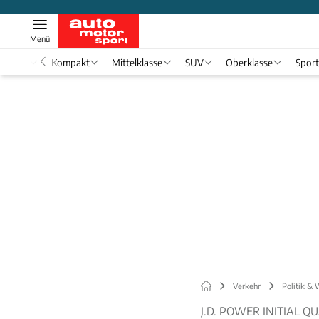
Menü
nwagen
Kompakt
Mittelklasse
SUV
Oberklasse
Spor
Verkehr
Politik & 
J.D. POWER INITIAL Q