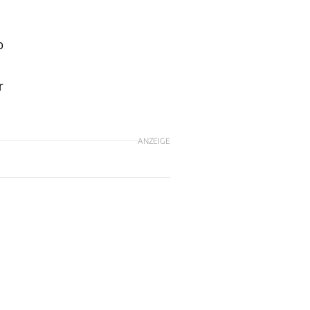
o
u
r
ANZEIGE