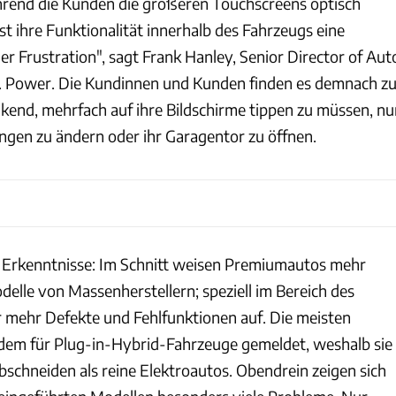
hrend die Kunden die größeren Touchscreens optisch
st ihre Funktionalität innerhalb des Fahrzeugs eine
r Frustration", sagt Frank Hanley, Senior Director of Aut
D. Power. Die Kundinnen und Kunden finden es demnach z
nkend, mehrfach auf ihre Bildschirme tippen zu müssen, nu
ungen zu ändern oder ihr Garagentor zu öffnen.
 Erkenntnisse: Im Schnitt weisen Premiumautos mehr
delle von Massenherstellern; speziell im Bereich des
er mehr Defekte und Fehlfunktionen auf. Die meisten
em für Plug-in-Hybrid-Fahrzeuge gemeldet, weshalb sie
bschneiden als reine Elektroautos. Obendrein zeigen sich