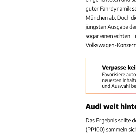
guter Fahrdynamik s
München ab. Doch die
jüngsten Ausgabe der 
sogar einen echten Ti
Volkswagen-Konzern b
Verpasse ke
Favorisiere aut
neuesten Inhal
und Auswahl be
Audi weit hint
Das Ergebnis sollte
(PP100) sammeln sich