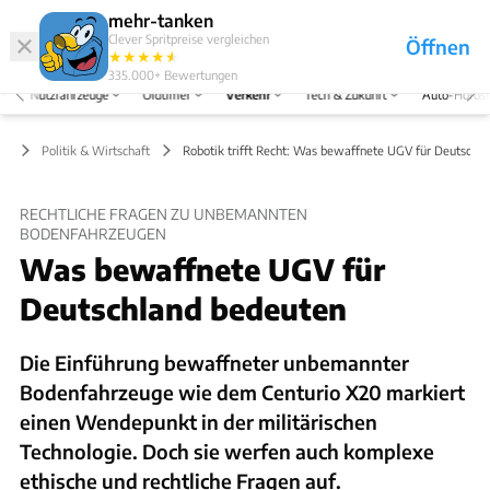
Hefte
Produkte
mehr-tanken
Clever Spritpreise vergleichen
Öffnen
Abo
★
★
★
★
★
★
Marken
Anmelden
Menü
335.000+
Bewertungen
Nutzfahrzeuge
Oldtimer
Verkehr
Tech & Zukunft
Auto-Horos
hr
Politik & Wirtschaft
Robotik trifft Recht: Was bewaffnete UGV für Deutschl
RECHTLICHE FRAGEN ZU UNBEMANNTEN
BODENFAHRZEUGEN
Was bewaffnete UGV für
Deutschland bedeuten
Die Einführung bewaffneter unbemannter
Bodenfahrzeuge wie dem Centurio X20 markiert
einen Wendepunkt in der militärischen
Technologie. Doch sie werfen auch komplexe
ethische und rechtliche Fragen auf.