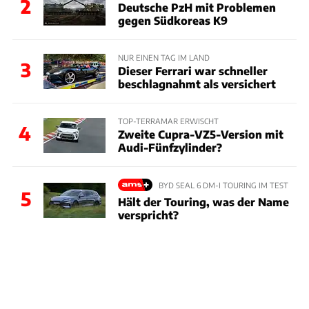
2
Deutsche PzH mit Problemen
gegen Südkoreas K9
NUR EINEN TAG IM LAND
3
Dieser Ferrari war schneller
beschlagnahmt als versichert
TOP-TERRAMAR ERWISCHT
4
Zweite Cupra-VZ5-Version mit
Audi-Fünfzylinder?
BYD SEAL 6 DM-I TOURING IM TEST
5
Hält der Touring, was der Name
verspricht?