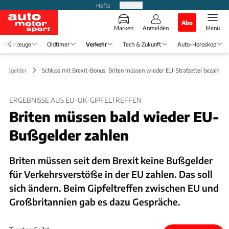
Hefte
Produkte
Abo
Marken
Anmelden
Menü
tzfahrzeuge
Oldtimer
Verkehr
Tech & Zukunft
Auto-Horoskop
Bußgelder
Schluss mit Brexit-Bonus: Briten müssen wieder EU-Strafzettel bezahlen
ERGEBNISSE AUS EU-UK-GIPFELTREFFEN
Briten müssen bald wieder EU-
Bußgelder zahlen
Briten müssen seit dem Brexit keine Bußgelder
für Verkehrsverstöße in der EU zahlen. Das soll
sich ändern. Beim Gipfeltreffen zwischen EU und
Großbritannien gab es dazu Gespräche.