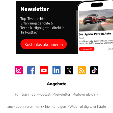
Newsletter
Top-Tests, echte
Erfahrungsberichte &
Technik-Highlights – direkt in
Ihr Postfach.
Kostenlos abonnieren
Angebote
Fahrtrainings
Podcast
Newsletter
Autovergleich
ams+ abonnieren
ams+ hier kündigen
Widerruf digitaler Käufe