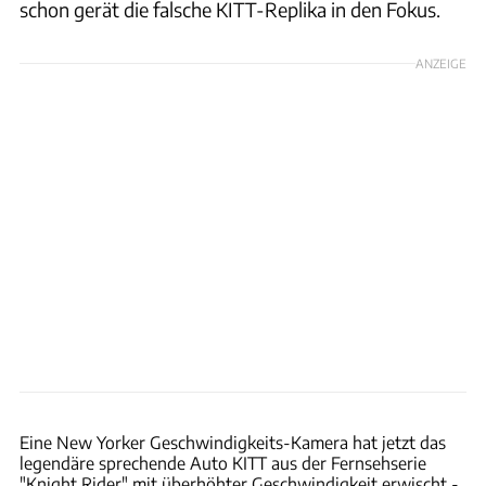
schon gerät die falsche KITT-Replika in den Fokus.
ANZEIGE
ABC 10 News / https://youtu.be/rsbruqVUipE?si=CEyNTSX99_bEyT0X
Eine New Yorker Geschwindigkeits-Kamera hat jetzt das
legendäre sprechende Auto KITT aus der Fernsehserie
"Knight Rider" mit überhöhter Geschwindigkeit erwischt -