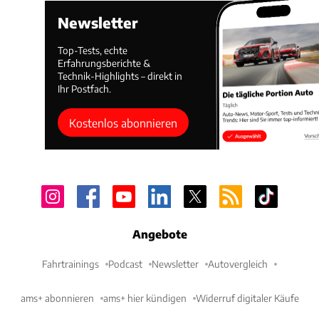
Newsletter
Top-Tests, echte
Erfahrungsberichte &
Technik-Highlights – direkt in
Ihr Postfach.
Kostenlos abonnieren
Angebote
Fahrtrainings
Podcast
Newsletter
Autovergleich
ams+ abonnieren
ams+ hier kündigen
Widerruf digitaler Käufe