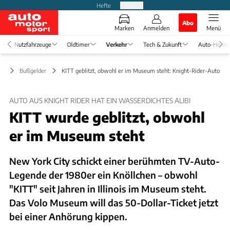
Hefte
Produkte
Abo
Marken
Anmelden
Menü
Nutzfahrzeuge
Oldtimer
Verkehr
Tech & Zukunft
Auto-Horos
hr
Bußgelder
KITT geblitzt, obwohl er im Museum steht: Knight-Rider-Auto hat 
AUTO AUS KNIGHT RIDER HAT EIN WASSERDICHTES ALIBI
KITT wurde geblitzt, obwohl
er im Museum steht
New York City schickt einer berühmten TV-Auto-
Legende der 1980er ein Knöllchen – obwohl
"KITT" seit Jahren in Illinois im Museum steht.
Das Volo Museum will das 50-Dollar-Ticket jetzt
bei einer Anhörung kippen.