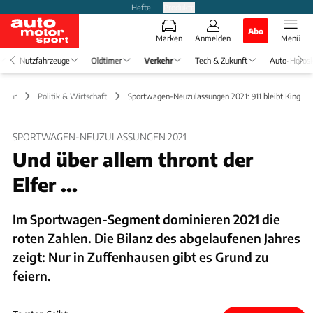
Hefte
Produkte
Abo
Marken
Anmelden
Menü
Nutzfahrzeuge
Oldtimer
Verkehr
Tech & Zukunft
Auto-Horos
rkehr
Politik & Wirtschaft
Sportwagen-Neuzulassungen 2021: 911 bleibt King
SPORTWAGEN-NEUZULASSUNGEN 2021
Und über allem thront der
Elfer ...
Im Sportwagen-Segment dominieren 2021 die
roten Zahlen. Die Bilanz des abgelaufenen Jahres
zeigt: Nur in Zuffenhausen gibt es Grund zu
feiern.