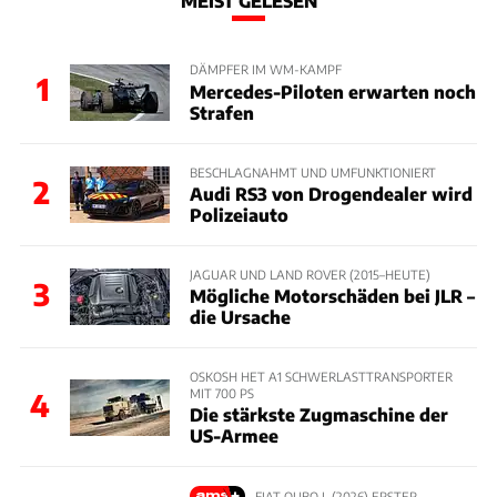
MEIST GELESEN
DÄMPFER IM WM-KAMPF
1
Mercedes-Piloten erwarten noch
Strafen
BESCHLAGNAHMT UND UMFUNKTIONIERT
2
Audi RS3 von Drogendealer wird
Polizeiauto
JAGUAR UND LAND ROVER (2015–HEUTE)
3
Mögliche Motorschäden bei JLR –
die Ursache
OSKOSH HET A1 SCHWERLASTTRANSPORTER
MIT 700 PS
4
Die stärkste Zugmaschine der
US-Armee
FIAT QUBO L (2026) ERSTER