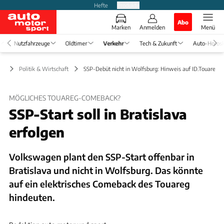
Hefte
Produkte
Abo
Marken
Anmelden
Menü
Nutzfahrzeuge
Oldtimer
Verkehr
Tech & Zukunft
Auto-Horos
hr
Politik & Wirtschaft
SSP-Debüt nicht in Wolfsburg: Hinweis auf ID.Touareg
MÖGLICHES TOUAREG-COMEBACK?
SSP-Start soll in Bratislava
erfolgen
Volkswagen plant den SSP-Start offenbar in
Bratislava und nicht in Wolfsburg. Das könnte
auf ein elektrisches Comeback des Touareg
hindeuten.