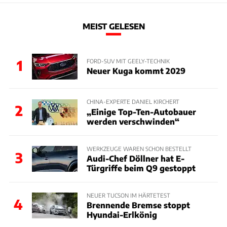
MEIST GELESEN
1
FORD-SUV MIT GEELY-TECHNIK
Neuer Kuga kommt 2029
CHINA-EXPERTE DANIEL KIRCHERT
2
„Einige Top-Ten-Autobauer
werden verschwinden“
WERKZEUGE WAREN SCHON BESTELLT
3
Audi-Chef Döllner hat E-
Türgriffe beim Q9 gestoppt
NEUER TUCSON IM HÄRTETEST
4
Brennende Bremse stoppt
Hyundai-Erlkönig