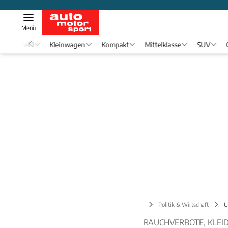
Menü
Formel 1
Kleinwagen
Kompakt
Mittelklasse
SUV
Verkehr
Politik & Wirtschaft
U
RAUCHVERBOTE, KLE