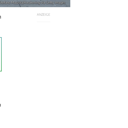
 Stefano Mazzola/Awakening via Getty Images
ANZEIGE
n
m