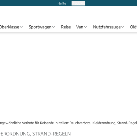
Hefte
Produkte
Oberklasse
Sportwagen
Reise
Van
Nutzfahrzeuge
Old
ngewöhnliche Verbote für Reisende in Italien: Rauchverbote, Kleiderordnung, Strand-Rege
IDERORDNUNG, STRAND-REGELN