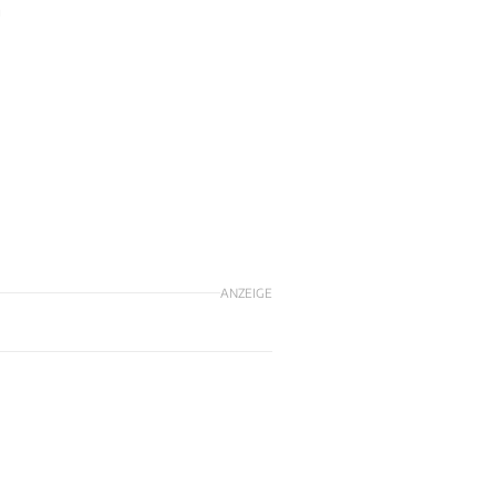
a
ANZEIGE
n