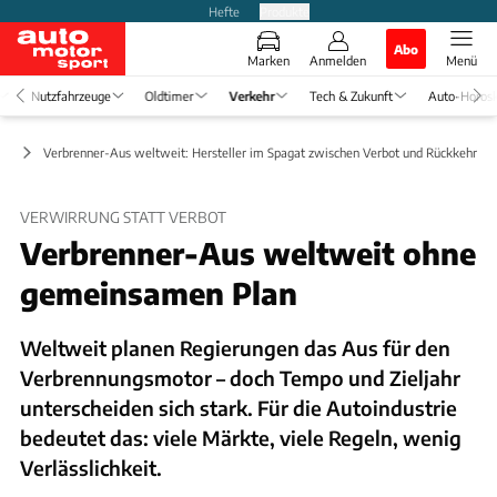
Hefte
Produkte
Abo
Marken
Anmelden
Menü
Nutzfahrzeuge
Oldtimer
Verkehr
Tech & Zukunft
Auto-Horos
ft
Verbrenner-Aus weltweit: Hersteller im Spagat zwischen Verbot und Rückkehr
VERWIRRUNG STATT VERBOT
Verbrenner-Aus weltweit ohne
gemeinsamen Plan
Weltweit planen Regierungen das Aus für den
Verbrennungsmotor – doch Tempo und Zieljahr
unterscheiden sich stark. Für die Autoindustrie
bedeutet das: viele Märkte, viele Regeln, wenig
Verlässlichkeit.