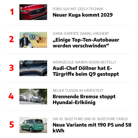
1
FORD-SUV MIT GEELY-TECHNIK
Neuer Kuga kommt 2029
CHINA-EXPERTE DANIEL KIRCHERT
2
„Einige Top-Ten-Autobauer
werden verschwinden“
WERKZEUGE WAREN SCHON BESTELLT
3
Audi-Chef Döllner hat E-
Türgriffe beim Q9 gestoppt
NEUER TUCSON IM HÄRTETEST
4
Brennende Bremse stoppt
Hyundai-Erlkönig
VW ID. BUZZ PURE UND ID. BUZZ PURE CARGO
5
Neue Variante mit 190 PS und 58
kWh