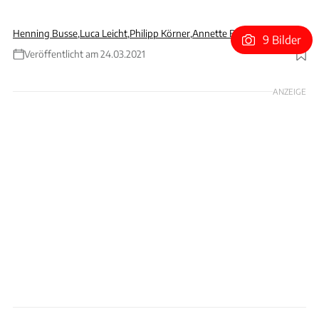
Henning Busse
,
Luca Leicht
,
Philipp Körner
,
Annette Bender-Napp
9 Bilder
Veröffentlicht am 24.03.2021
Foto: Arturo Rivas
ANZEIGE