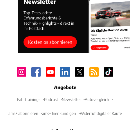
Newsletter
Top-Tests, echte
Erfahrungsberichte &
Technik-Highlights – direkt in
Ihr Postfach.
Kostenlos abonnieren
Angebote
Fahrtrainings
Podcast
Newsletter
Autovergleich
ams+ abonnieren
ams+ hier kündigen
Widerruf digitaler Käufe