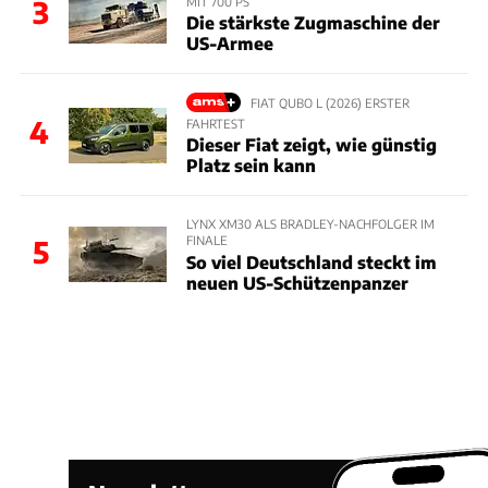
MIT 700 PS
3
Die stärkste Zugmaschine der
US-Armee
FIAT QUBO L (2026) ERSTER
4
FAHRTEST
Dieser Fiat zeigt, wie günstig
Platz sein kann
LYNX XM30 ALS BRADLEY-NACHFOLGER IM
FINALE
5
So viel Deutschland steckt im
neuen US-Schützenpanzer