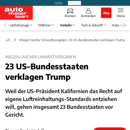
Hefte
Produkte
Abo
Marken
Anmelden
Menü
Nutzfahrzeuge
Oldtimer
Verkehr
Tech & Zukunft
Auto-Horos
rtschaft
Wegen lascher Umweltvorgaben: 23 US-Bundesstaaten verklagen Trump
WEGEN LASCHER UMWELTVORGABEN
23 US-Bundesstaaten
verklagen Trump
Weil der US-Präsident Kalifornien das Recht auf
eigene Luftreinhaltungs-Standards entziehen
will, gehen insgesamt 23 Bundesstaaten vor
Gericht.