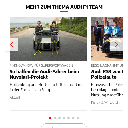
MEHR ZUM THEMA AUDI F1 TEAM
F1-KNOW-HOW FÜR SUPERSPORTWAGEN
BESCHLAGNAHMT UND 
So halfen die Audi-Fahrer beim
Audi RS3 von Dr
Nuvolari-Projekt
Polizeiauto
Hülkenberg und Bortoleto tüfteln nicht nur
Französische Polizei 
in der Formel 1 am Setup.
beschlagnahmten Wa
Nutzung zugeführt.
Aktuell
Politik & Wirtschaft