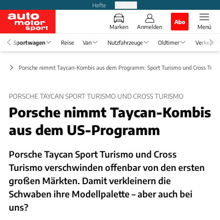
Hefte
Produkte
Abo
Marken
Anmelden
Menü
Sportwagen
Reise
Van
Nutzfahrzeuge
Oldtimer
Verkehr
to
Porsche nimmt Taycan-Kombis aus dem Programm: Sport Turismo und Cross Turi
PORSCHE TAYCAN SPORT TURISMO UND CROSS TURISMO
Porsche nimmt Taycan-Kombis
aus dem US-Programm
Porsche Taycan Sport Turismo und Cross
Turismo verschwinden offenbar von den ersten
großen Märkten. Damit verkleinern die
Schwaben ihre Modellpalette – aber auch bei
uns?