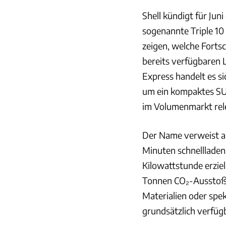
Shell kündigt für Jun
sogenannte Triple 10
zeigen, welche Fortsc
bereits verfügbaren 
Express handelt es s
um ein kompaktes SU
im Volumenmarkt rele
Der Name verweist auf
Minuten schnellladen
Kilowattstunde erzie
Tonnen CO₂-Ausstoß bl
Materialien oder spe
grundsätzlich verfü