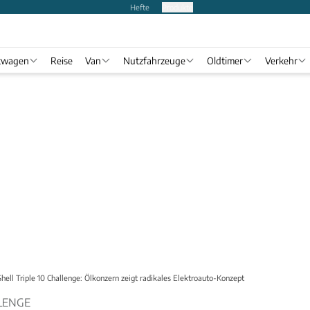
Hefte
Produkte
twagen
Reise
Van
Nutzfahrzeuge
Oldtimer
Verkehr
Shell Triple 10 Challenge: Ölkonzern zeigt radikales Elektroauto-Konzept
LLENGE