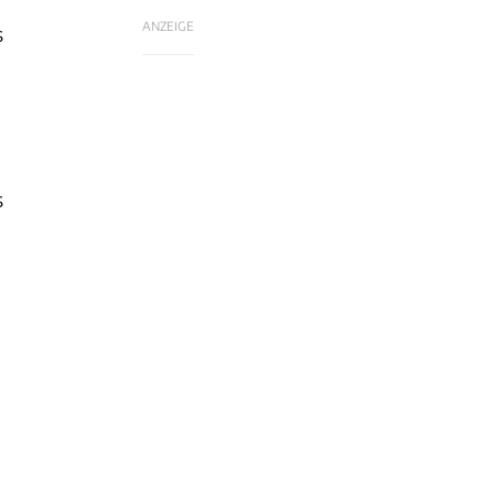
ANZEIGE
s
s