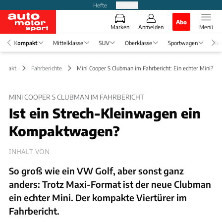
Hefte
Produkte
Abo
Marken
Anmelden
Menü
Kompakt
Mittelklasse
SUV
Oberklasse
Sportwagen
Rei
ompakt
Fahrberichte
Mini Cooper S Clubman im Fahrbericht: Ein echter Mini?
MINI COOPER S CLUBMAN IM FAHRBERICHT
Ist ein Strech-Kleinwagen ein
Kompaktwagen?
INHALT VON
So groß wie ein VW Golf, aber sonst ganz
anders: Trotz Maxi-Format ist der neue Clubman
ein echter Mini. Der kompakte Viertürer im
Fahrbericht.