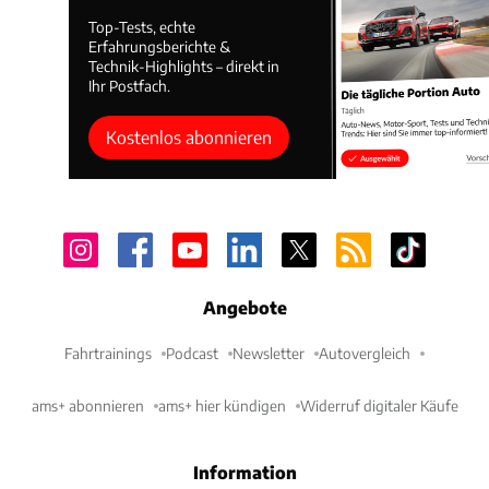
Top-Tests, echte
Erfahrungsberichte &
Technik-Highlights – direkt in
Ihr Postfach.
Kostenlos abonnieren
Angebote
Fahrtrainings
Podcast
Newsletter
Autovergleich
ams+ abonnieren
ams+ hier kündigen
Widerruf digitaler Käufe
Information