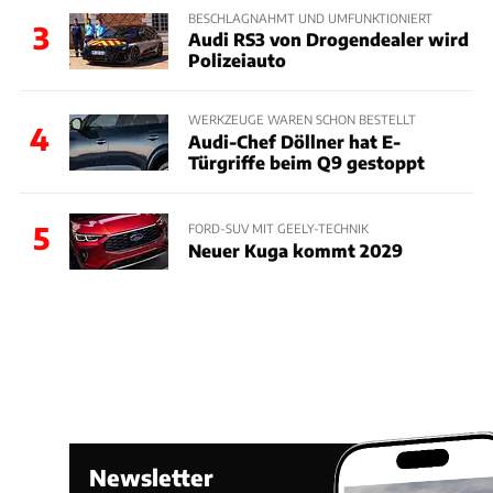
BESCHLAGNAHMT UND UMFUNKTIONIERT
3
Audi RS3 von Drogendealer wird
Polizeiauto
WERKZEUGE WAREN SCHON BESTELLT
4
Audi-Chef Döllner hat E-
Türgriffe beim Q9 gestoppt
5
FORD-SUV MIT GEELY-TECHNIK
Neuer Kuga kommt 2029
Newsletter