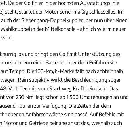
et. Da der Golf hier in der höchsten Ausstattungslinie
ne) steht, startet der Motor serienmäßig schlüssellos. Im
st auch der Siebengang-Doppelkuppler, der nun über einen
Wählknubbel in der Mittelkonsole – ähnlich wie im neuen
 wird.
 knurrig los und bringt den Golf mit Unterstützung des
tors, der von einer Batterie unter dem Beifahrersitz
g auf Tempo. Die 100-km/h-Marke fällt nach achteinhalb
wagen. Rein subjektiv wirkt die Beschleunigung sogar
 48-Volt-Technik vom Start weg Kraft beimischt. Das
t von 250 Nm liegt schon ab 1.500 Umdrehungen an und
btausend Touren zur Verfügung. Die Zeiten der dem
hriebenen Anfahrschwäche sind passé. Auf Befehle mit
 Motor und Getriebe beinahe ansatzlos, weshalb auch