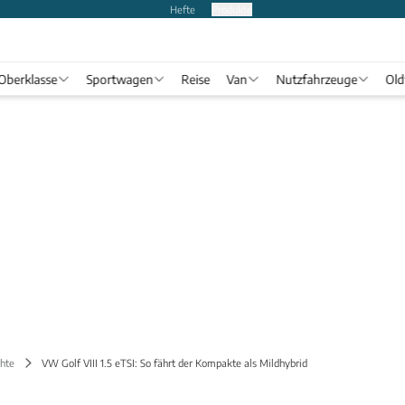
Hefte
Produkte
Oberklasse
Sportwagen
Reise
Van
Nutzfahrzeuge
Old
chte
VW Golf VIII 1.5 eTSI: So fährt der Kompakte als Mildhybrid