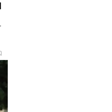
d
-
17 Bilder