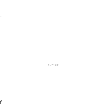
-
ANZEIGE
f