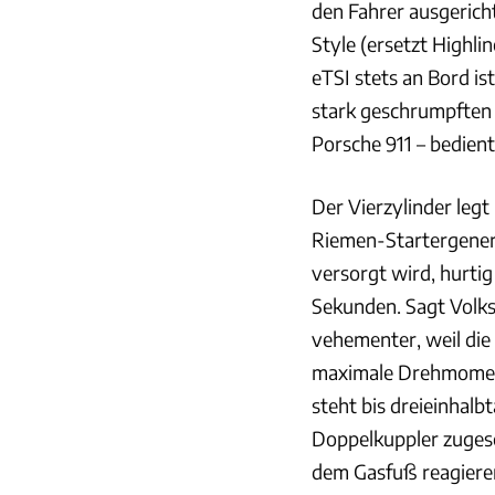
den Fahrer ausgericht
Style (ersetzt Highli
eTSI stets an Bord i
stark geschrumpften 
Porsche 911 – bedient
Der Vierzylinder legt
Riemen-Startergenera
versorgt wird, hurti
Sekunden. Sagt Volks
vehementer, weil die
maximale Drehmomen
steht bis dreieinhal
Doppelkuppler zugesc
dem Gasfuß reagieren