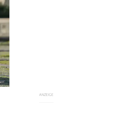
gen
ANZEIGE
-