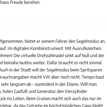
haus Freude bereiten.
ufgenommen, bietet er seinem Fahrer den Segelmodus an.
 auf. Im digitalen Kombiinstrument. Mit Ausrufezeichen.
hmen! Die virtuelle Drehzahlnadel sinkt auf Null und der
und beinahe lautlos weiter. Dafür braucht es nicht einmal
ch in der Stadt will der Segelmodus beim Spritsparen
Verbrauchsangaben macht VW aber noch nicht. Tempo baut
r sehr langsam ab – zumindest in der Ebene. Will man
, holen Gasfuß und Generator den Vierzylinder
ück ins Leben. Beim Cruisen macht sich auch das nur im
kbar, da das Getriebe im höchstmöglichen Gang bleibt.