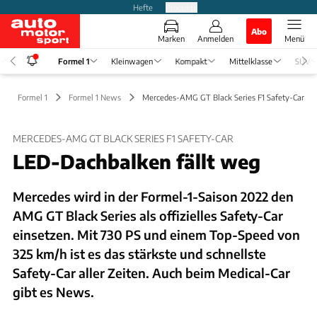
Hefte
Produkte
Abo
Marken
Anmelden
Menü
Formel 1
Kleinwagen
Kompakt
Mittelklasse
SUV
Formel 1
Formel 1 News
Mercedes-AMG GT Black Series F1 Safety-Car
MERCEDES-AMG GT BLACK SERIES F1 SAFETY-CAR
LED-Dachbalken fällt weg
Mercedes wird in der Formel-1-Saison 2022 den
AMG GT Black Series als offizielles Safety-Car
einsetzen. Mit 730 PS und einem Top-Speed von
325 km/h ist es das stärkste und schnellste
Safety-Car aller Zeiten. Auch beim Medical-Car
gibt es News.