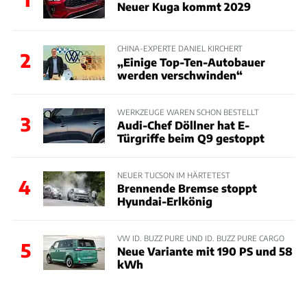
Neuer Kuga kommt 2029
CHINA-EXPERTE DANIEL KIRCHERT
2
„Einige Top-Ten-Autobauer
werden verschwinden“
WERKZEUGE WAREN SCHON BESTELLT
3
Audi-Chef Döllner hat E-
Türgriffe beim Q9 gestoppt
NEUER TUCSON IM HÄRTETEST
4
Brennende Bremse stoppt
Hyundai-Erlkönig
VW ID. BUZZ PURE UND ID. BUZZ PURE CARGO
5
Neue Variante mit 190 PS und 58
kWh