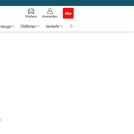
Abo
Marken
Anmelden
rzeuge
Oldtimer
Verkehr
Tech & Zukunft
Auto-Horosko
k?