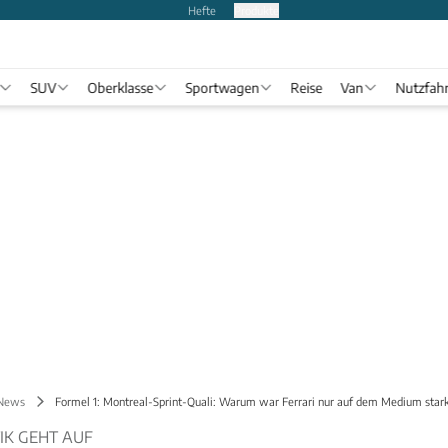
Hefte
Produkte
SUV
Oberklasse
Sportwagen
Reise
Van
Nutzfah
 News
Formel 1: Montreal-Sprint-Quali: Warum war Ferrari nur auf dem Medium star
IK GEHT AUF