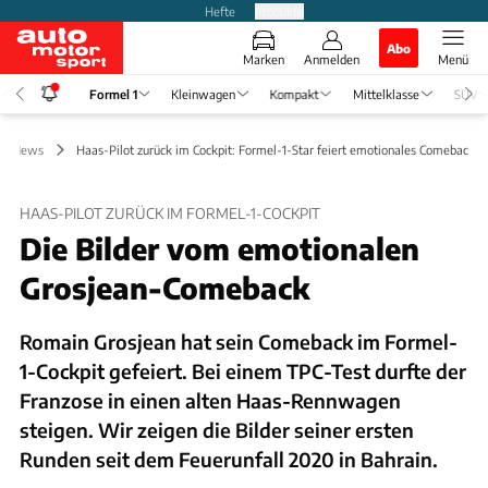
Hefte
Produkte
Abo
Marken
Anmelden
Menü
Formel 1
Kleinwagen
Kompakt
Mittelklasse
SUV
l 1 News
Haas-Pilot zurück im Cockpit: Formel-1-Star feiert emotionales Comeback
HAAS-PILOT ZURÜCK IM FORMEL-1-COCKPIT
Die Bilder vom emotionalen
Grosjean-Comeback
Romain Grosjean hat sein Comeback im Formel-
1-Cockpit gefeiert. Bei einem TPC-Test durfte der
Franzose in einen alten Haas-Rennwagen
steigen. Wir zeigen die Bilder seiner ersten
Runden seit dem Feuerunfall 2020 in Bahrain.