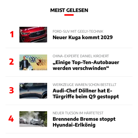
MEIST GELESEN
1
FORD-SUV MIT GEELY-TECHNIK
Neuer Kuga kommt 2029
CHINA-EXPERTE DANIEL KIRCHERT
2
„Einige Top-Ten-Autobauer
werden verschwinden“
WERKZEUGE WAREN SCHON BESTELLT
3
Audi-Chef Döllner hat E-
Türgriffe beim Q9 gestoppt
NEUER TUCSON IM HÄRTETEST
4
Brennende Bremse stoppt
Hyundai-Erlkönig