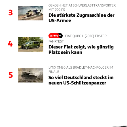
OSKOSH HET A1 SCHWERLASTTRANSPORTER
MIT 700 PS
3
Die stärkste Zugmaschine der
US-Armee
FIAT QUBO L (2026) ERSTER
4
FAHRTEST
Dieser Fiat zeigt, wie günstig
Platz sein kann
LYNX XM30 ALS BRADLEY-NACHFOLGER IM
FINALE
5
So viel Deutschland steckt im
neuen US-Schützenpanzer