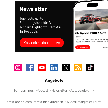
Newsletter
Top-Tests, echte
Erfahrungsberichte &
Technik-Highlights – direkt in
Ihr Postfach.
Kostenlos abonnieren
Angebote
Fahrtrainings
Podcast
Newsletter
Autovergleich
ams+ abonnieren
ams+ hier kündigen
Widerruf digitaler Käufe