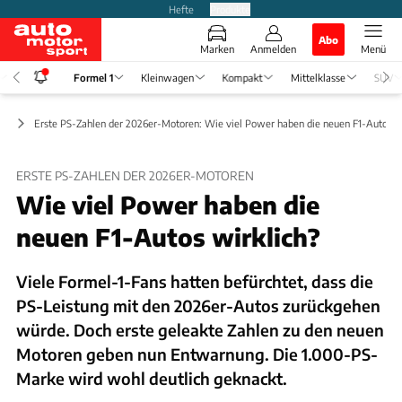
Hefte
Produkte
Abo
Marken
Anmelden
Menü
Formel 1
Kleinwagen
Kompakt
Mittelklasse
SUV
ws
Erste PS-Zahlen der 2026er-Motoren: Wie viel Power haben die neuen F1-Autos w
ERSTE PS-ZAHLEN DER 2026ER-MOTOREN
Wie viel Power haben die
neuen F1-Autos wirklich?
Viele Formel-1-Fans hatten befürchtet, dass die
PS-Leistung mit den 2026er-Autos zurückgehen
würde. Doch erste geleakte Zahlen zu den neuen
Motoren geben nun Entwarnung. Die 1.000-PS-
Marke wird wohl deutlich geknackt.