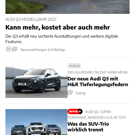
AUDI Q3 MODELLJAHR 2027
Kann mehr, kostet aber auch mehr
Der Q3 erhält neu sortierte Ausstattungen und weitere digitale
Features.
Neuvorstellungen & Erlkönige
ANZEIGE
DAS ALLROUND-TALENT KANN MEHR
Der neue Audi Q3 mit
H&R Tieferlegungsfedern
Tuning
AUDI Q3, CUPRA
TERRAMAR, MERCEDES GLA IM TEST
Was das SUV-Trio
wirklich trennt