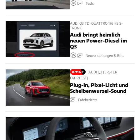
Tests
AUDI Q3 TDI QUATTRO 193 PS S-
TRONIC
Audi bringt heimlich
neuen Power-Diesel im
Q3
Neuvorstellungen & Erlkönige
AUDI Q3 (ERSTER
FAHRTEST)
Plug-in, Pixel-Licht und
Scheibenwurzel-Sound
Fahrberichte