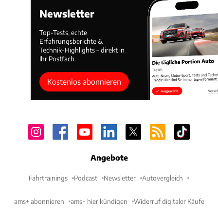
Newsletter
Top-Tests, echte
Erfahrungsberichte &
Technik-Highlights – direkt in
Ihr Postfach.
Kostenlos abonnieren
Angebote
Fahrtrainings
Podcast
Newsletter
Autovergleich
ams+ abonnieren
ams+ hier kündigen
Widerruf digitaler Käufe