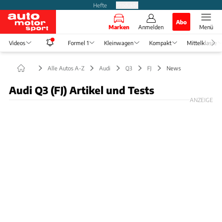
Hefte
Produkte
Abo
Marken
Anmelden
Menü
Videos
Formel 1
Kleinwagen
Kompakt
Mittelklasse
Alle Autos A-Z
Audi
Q3
FJ
News
Audi Q3 (FJ) Artikel und Tests
ANZEIGE