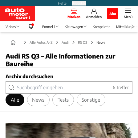
Hefte
Produkte
Abo
Marken
Anmelden
Menü
Videos
Formel 1
Kleinwagen
Kompakt
Mittelklasse
Alle Autos A-Z
Audi
RS Q3
News
Audi RS Q3 – Alle Informationen zur
Baureihe
Archiv durchsuchen
6
Treffer
Alle
News
Tests
Sonstige