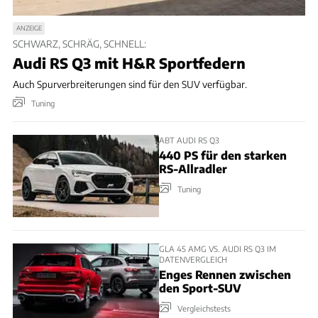
ANZEIGE
SCHWARZ, SCHRÄG, SCHNELL:
Audi RS Q3 mit H&R Sportfedern
Auch Spurverbreiterungen sind für den SUV verfügbar.
Tuning
ABT AUDI RS Q3
440 PS für den starken
RS-Allradler
Tuning
GLA 45 AMG VS. AUDI RS Q3 IM
DATENVERGLEICH
Enges Rennen zwischen
den Sport-SUV
Vergleichstests