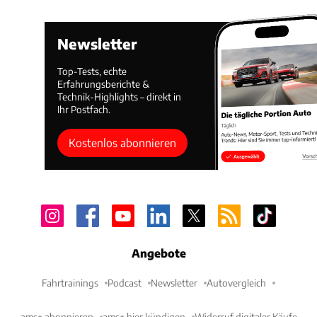
Newsletter
Top-Tests, echte
Erfahrungsberichte &
Technik-Highlights – direkt in
Ihr Postfach.
Kostenlos abonnieren
Angebote
Fahrtrainings
Podcast
Newsletter
Autovergleich
ams+ abonnieren
ams+ hier kündigen
Widerruf digitaler Käufe