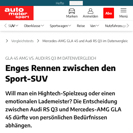
Hefte
Produkte
Abo
Marken
Anmelden
Menü
SUV
Oberklasse
Sportwagen
Reise
Van
Nutzfahrzeuge
UV
Vergleichstests
Mercedes-AMG GLA 45 und Audi RS Q3 im Datenvergleich
GLA 45 AMG VS. AUDI RS Q3 IM DATENVERGLEICH
Enges Rennen zwischen den
Sport-SUV
Will man ein Hightech-Spielzeug oder einen
emotionalen Lademeister? Die Entscheidung
zwischen Audi RS Q3 und Mercedes-AMG GLA
45 dürfte von persönlichen Bedürfnissen
abhängen.