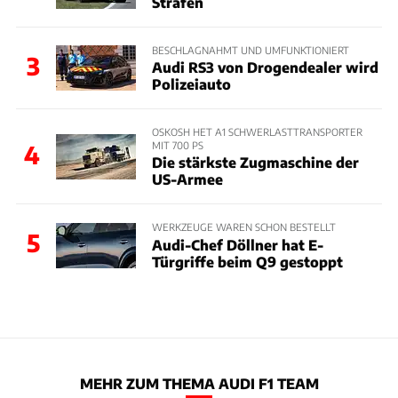
Strafen
BESCHLAGNAHMT UND UMFUNKTIONIERT
3
Audi RS3 von Drogendealer wird
Polizeiauto
OSKOSH HET A1 SCHWERLASTTRANSPORTER
MIT 700 PS
4
Die stärkste Zugmaschine der
US-Armee
WERKZEUGE WAREN SCHON BESTELLT
5
Audi-Chef Döllner hat E-
Türgriffe beim Q9 gestoppt
MEHR ZUM THEMA AUDI F1 TEAM