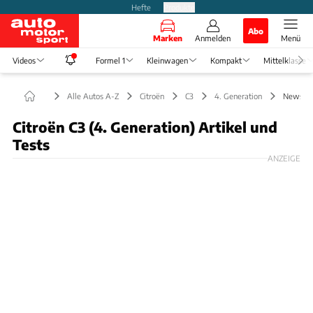
Hefte
Produkte
Abo
Marken
Anmelden
Menü
Videos
Formel 1
Kleinwagen
Kompakt
Mittelklasse
Alle Autos A-Z
Citroën
C3
4. Generation
News
Citroën C3 (4. Generation) Artikel und
Tests
ANZEIGE