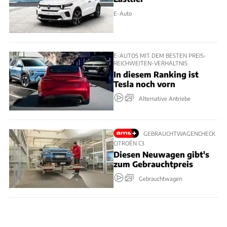
E-Auto
E-AUTOS MIT DEM BESTEN PREIS-
REICHWEITEN-VERHÄLTNIS
In diesem Ranking ist
Tesla noch vorn
Alternative Antriebe
GEBRAUCHTWAGENCHECK
CITROËN C3
Diesen Neuwagen gibt's
zum Gebrauchtpreis
Gebrauchtwagen