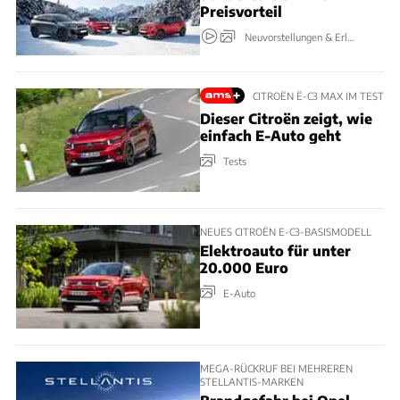
Preisvorteil
Neuvorstellungen & Erlkönige
CITROËN Ë-C3 MAX IM TEST
Dieser Citroën zeigt, wie
einfach E-Auto geht
Tests
NEUES CITROËN E-C3-BASISMODELL
Elektroauto für unter
20.000 Euro
E-Auto
MEGA-RÜCKRUF BEI MEHREREN
STELLANTIS-MARKEN