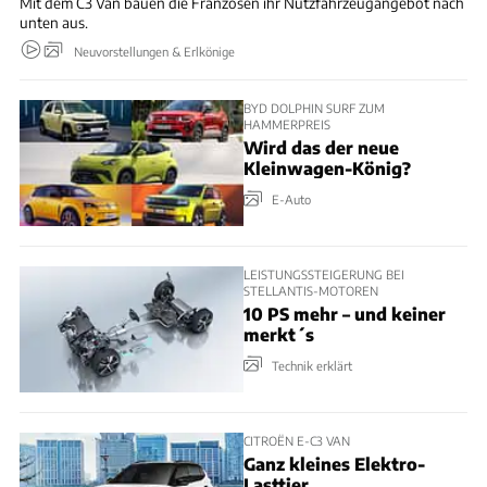
Mit dem C3 Van bauen die Franzosen ihr Nutzfahrzeugangebot nach
unten aus.
Neuvorstellungen & Erlkönige
BYD DOLPHIN SURF ZUM
HAMMERPREIS
Wird das der neue
Kleinwagen-König?
E-Auto
LEISTUNGSSTEIGERUNG BEI
STELLANTIS-MOTOREN
10 PS mehr – und keiner
merkt´s
Technik erklärt
CITROËN E-C3 VAN
Ganz kleines Elektro-
Lasttier