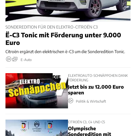
SONDEREDITION FÜR DEN ELEKTRO-CITROËN C3
Ë-C3 Tonic mit Förderung unter 9.000
Euro
Citroën ergänzt den elektrischen ë-C3 um die Sonderedition Tonic.
E-Auto
ELEKTROAUTO-SCHNÄPPCHEN DANK
FÖRDERUNG
Jetzt bis zu 12.000 Euro
sparen
Politik & Wirtschaft
CITROËN C3, C4 UND C5
Olympische
Sonderedition mit