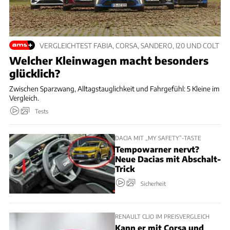
VERGLEICHTEST FABIA, CORSA, SANDERO, I20 UND COLT
Welcher Kleinwagen macht besonders
glücklich?
Zwischen Sparzwang, Alltagstauglichkeit und Fahrgefühl: 5 Kleine im
Vergleich.
Tests
DACIA MIT „MY SAFETY”-TASTE
Tempowarner nervt?
Neue Dacias mit Abschalt-
Trick
Sicherheit
RENAULT CLIO IM PREISVERGLEICH
Kann er mit Corsa und