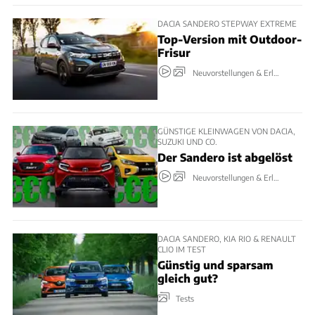
DACIA SANDERO STEPWAY EXTREME
Top-Version mit Outdoor-
Frisur
Neuvorstellungen & Erlkönige
GÜNSTIGE KLEINWAGEN VON DACIA,
SUZUKI UND CO.
Der Sandero ist abgelöst
Neuvorstellungen & Erlkönige
DACIA SANDERO, KIA RIO & RENAULT
CLIO IM TEST
Günstig und sparsam
gleich gut?
Tests