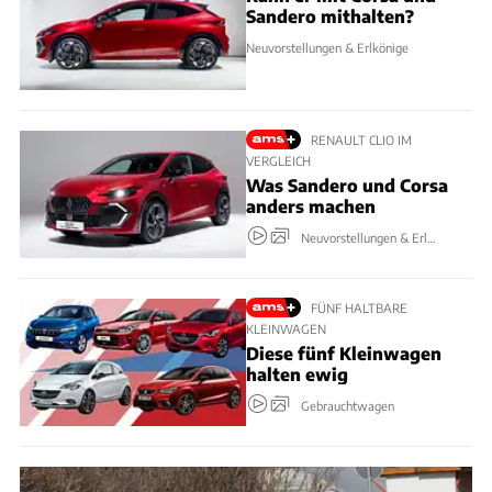
Sandero mithalten?
Neuvorstellungen & Erlkönige
RENAULT CLIO IM
VERGLEICH
Was Sandero und Corsa
anders machen
Neuvorstellungen & Erlkönige
FÜNF HALTBARE
KLEINWAGEN
Diese fünf Kleinwagen
halten ewig
Gebrauchtwagen