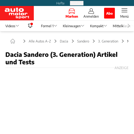
Hefte
Produkte
Abo
Marken
Anmelden
Menü
Videos
Formel 1
Kleinwagen
Kompakt
Mittelklasse
Alle Autos A-Z
Dacia
Sandero
3. Generation
New
Dacia Sandero (3. Generation) Artikel
und Tests
ANZEIGE