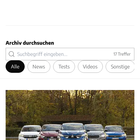
Archiv durchsuchen
17
Treffer
Alle
News
Tests
Videos
Sonstige