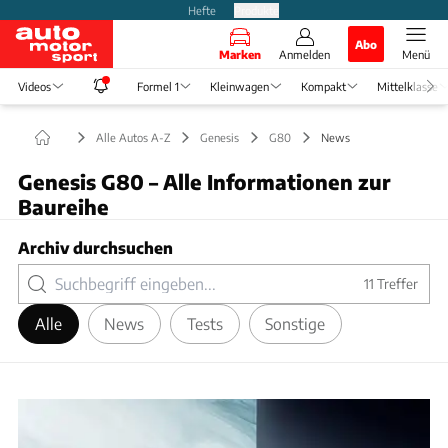
Hefte
Produkte
Abo
Marken
Anmelden
Menü
Videos
Formel 1
Kleinwagen
Kompakt
Mittelklasse
Alle Autos A-Z
Genesis
G80
News
Genesis G80 – Alle Informationen zur
Baureihe
Archiv durchsuchen
11
Treffer
Alle
News
Tests
Sonstige