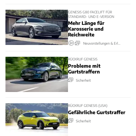
GENESIS G80 FACELIFT FÜR
STANDARD- UND E-VERSION
Mehr Länge für
Karosserie und
Reichweite
Neuvorstellungen & Erlkönige
RÜCKRUF GENESIS
Probleme mit
Gurtstraffern
Sicherheit
RÜCKRUF GENESIS (USA)
Gefährliche Gurtstraffer
Sicherheit