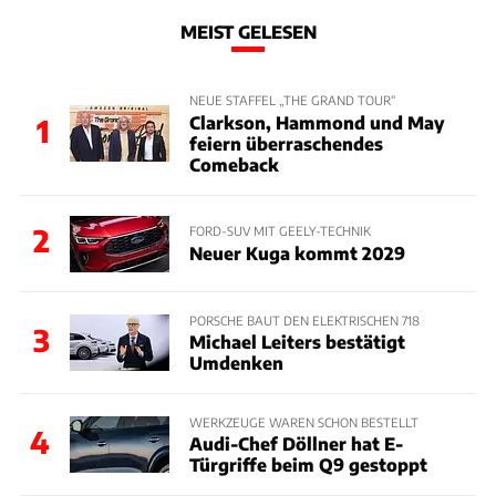
MEIST GELESEN
NEUE STAFFEL „THE GRAND TOUR“
Clarkson, Hammond und May
1
feiern überraschendes
Comeback
2
FORD-SUV MIT GEELY-TECHNIK
Neuer Kuga kommt 2029
PORSCHE BAUT DEN ELEKTRISCHEN 718
3
Michael Leiters bestätigt
Umdenken
WERKZEUGE WAREN SCHON BESTELLT
4
Audi-Chef Döllner hat E-
Türgriffe beim Q9 gestoppt