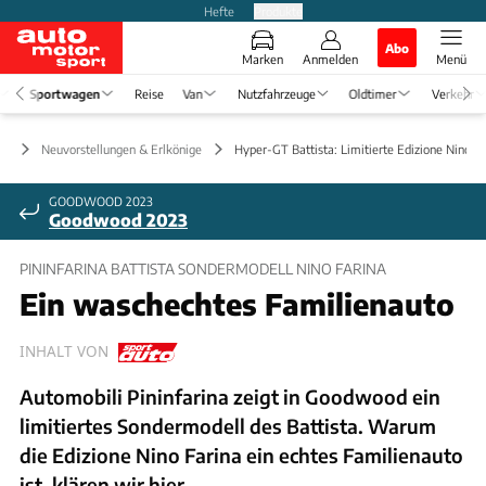
Hefte
Produkte
Abo
Marken
Anmelden
Menü
Sportwagen
Reise
Van
Nutzfahrzeuge
Oldtimer
Verkehr
en
Neuvorstellungen & Erlkönige
Hyper-GT Battista: Limitierte Edizione Nino Fa
GOODWOOD 2023
Goodwood 2023
PININFARINA BATTISTA SONDERMODELL NINO FARINA
Ein waschechtes Familienauto
INHALT VON
Automobili Pininfarina zeigt in Goodwood ein
limitiertes Sondermodell des Battista. Warum
die Edizione Nino Farina ein echtes Familienauto
ist, klären wir hier.