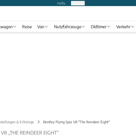
Hefte
Produkte
twagen
Reise
Van
Nutzfahrzeuge
Oldtimer
Verkehr
stellungen & Erlkönige
Bentley Flying Spur V8 "The Reindeer Eight"
 V8 „THE REINDEER EIGHT“