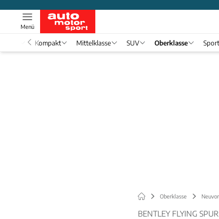
Menü
nwagen
Kompakt
Mittelklasse
SUV
Oberklasse
Spor
Oberklasse
Neuvor
BENTLEY FLYING SPUR