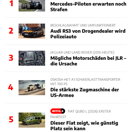
1
Mercedes-Piloten erwarten noch
Strafen
BESCHLAGNAHMT UND UMFUNKTIONIERT
2
Audi RS3 von Drogendealer wird
Polizeiauto
JAGUAR UND LAND ROVER (2015–HEUTE)
3
Mögliche Motorschäden bei JLR –
die Ursache
OSKOSH HET A1 SCHWERLASTTRANSPORTER
MIT 700 PS
4
Die stärkste Zugmaschine der
US-Armee
FIAT QUBO L (2026) ERSTER
5
FAHRTEST
Dieser Fiat zeigt, wie günstig
Platz sein kann