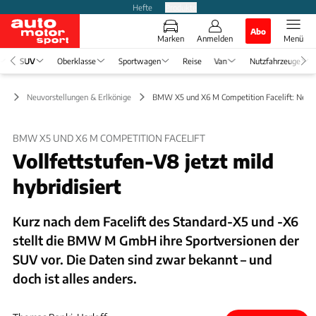
Hefte
Produkte
Abo
Marken
Anmelden
Menü
SUV
Oberklasse
Sportwagen
Reise
Van
Nutzfahrzeuge
UV
Neuvorstellungen & Erlkönige
BMW X5 und X6 M Competition Facelift: Neuvo
BMW X5 UND X6 M COMPETITION FACELIFT
Vollfettstufen-V8 jetzt mild
hybridisiert
Kurz nach dem Facelift des Standard-X5 und -X6
stellt die BMW M GmbH ihre Sportversionen der
SUV vor. Die Daten sind zwar bekannt – und
doch ist alles anders.