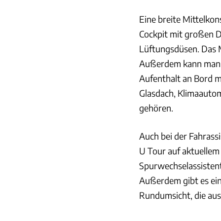
Eine breite Mittelkon
Cockpit mit großen 
Lüftungsdüsen. Das Mob
Außerdem kann man si
Aufenthalt an Bord m
Glasdach, Klimaautom
gehören.
Auch bei der Fahrass
U Tour auf aktuellem
Spurwechselassisten
Außerdem gibt es ein
Rundumsicht, die au