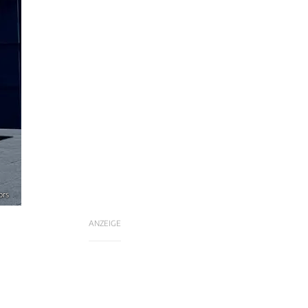
ors
ANZEIGE