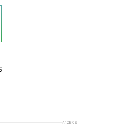
5
m
ANZEIGE