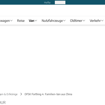
Hefte
Produkte
twagen
Reise
Van
Nutzfahrzeuge
Oldtimer
Verkehr
gen & Erlkönige
DFSK Forthing 4: Familien-Van aus China
OUR