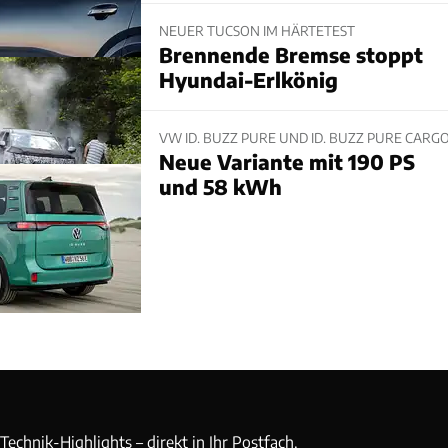
NEUER TUCSON IM HÄRTETEST
Brennende Bremse stoppt
Hyundai-Erlkönig
VW ID. BUZZ PURE UND ID. BUZZ PURE CARG
Neue Variante mit 190 PS
und 58 kWh
echnik-Highlights – direkt in Ihr Postfach.