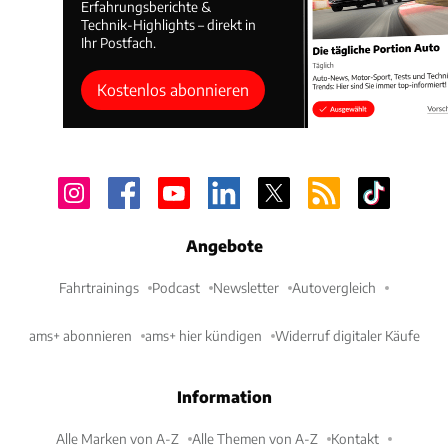
Erfahrungsberichte &
Technik-Highlights – direkt in
Ihr Postfach.
Kostenlos abonnieren
Angebote
Fahrtrainings
Podcast
Newsletter
Autovergleich
ams+ abonnieren
ams+ hier kündigen
Widerruf digitaler Käufe
Information
Alle Marken von A-Z
Alle Themen von A-Z
Kontakt