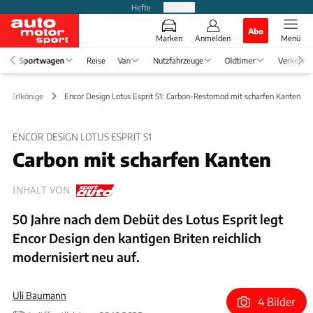
Hefte
Produkte
Abo
Marken
Anmelden
Menü
Sportwagen
Reise
Van
Nutzfahrzeuge
Oldtimer
Verkehr
 & Erlkönige
Encor Design Lotus Esprit S1: Carbon-Restomod mit scharfen Kanten
ENCOR DESIGN LOTUS ESPRIT S1
Carbon mit scharfen Kanten
INHALT VON
50 Jahre nach dem Debüt des Lotus Esprit legt
Encor Design den kantigen Briten reichlich
modernisiert neu auf.
Uli Baumann
4 Bilder