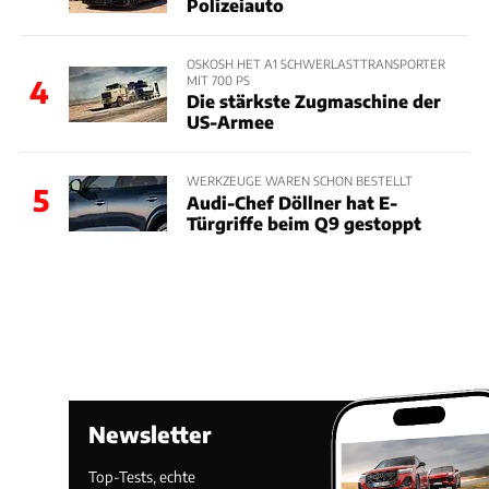
Polizeiauto
OSKOSH HET A1 SCHWERLASTTRANSPORTER
MIT 700 PS
4
Die stärkste Zugmaschine der
US-Armee
WERKZEUGE WAREN SCHON BESTELLT
5
Audi-Chef Döllner hat E-
Türgriffe beim Q9 gestoppt
Newsletter
Top-Tests, echte