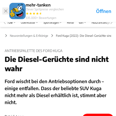
Hefte
Produkte
mehr-tanken
Clever Spritpreise vergleichen
Öffnen
Abo
★
★
★
★
★
★
Marken
Anmelden
Menü
335.000+
Bewertungen
SUV
Oberklasse
Sportwagen
Reise
Van
Nutzfahrzeuge
UV
Neuvorstellungen & Erlkönige
Ford Kuga (2022): Die Diesel-Gerüchte sind ni
ANTRIEBSPALETTE DES FORD KUGA
Die Diesel-Gerüchte sind nicht
wahr
Ford wischt bei den Antriebsoptionen durch –
einige entfallen. Dass der beliebte SUV Kuga
nicht mehr als Diesel erhältlich ist, stimmt aber
nicht.