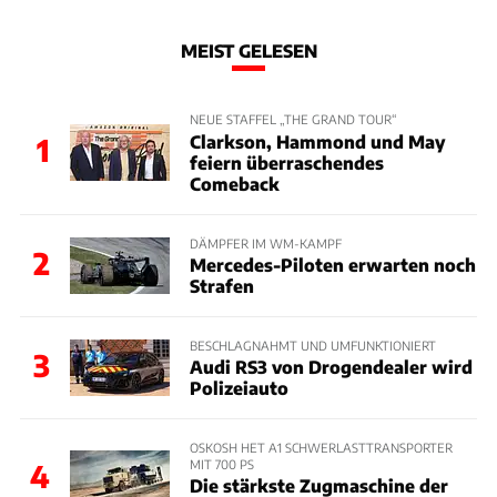
MEIST GELESEN
NEUE STAFFEL „THE GRAND TOUR“
Clarkson, Hammond und May
1
feiern überraschendes
Comeback
DÄMPFER IM WM-KAMPF
2
Mercedes-Piloten erwarten noch
Strafen
BESCHLAGNAHMT UND UMFUNKTIONIERT
3
Audi RS3 von Drogendealer wird
Polizeiauto
OSKOSH HET A1 SCHWERLASTTRANSPORTER
MIT 700 PS
4
Die stärkste Zugmaschine der