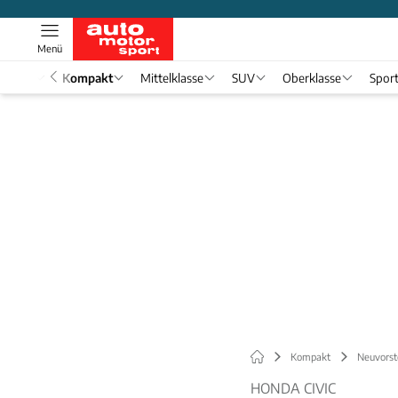
Menü
nwagen
Kompakt
Mittelklasse
SUV
Oberklasse
Spor
Kompakt
Neuvorst
HONDA CIVIC