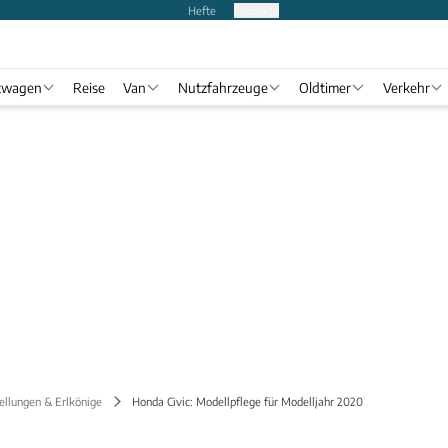
Hefte
Produkte
twagen
Reise
Van
Nutzfahrzeuge
Oldtimer
Verkehr
ellungen & Erlkönige
Honda Civic: Modellpflege für Modelljahr 2020