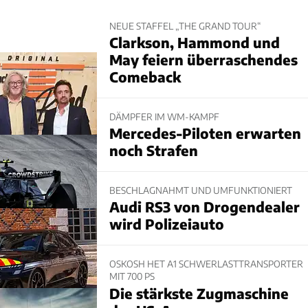
NEUE STAFFEL „THE GRAND TOUR“
Clarkson, Hammond und
May feiern überraschendes
Comeback
DÄMPFER IM WM-KAMPF
Mercedes-Piloten erwarten
noch Strafen
BESCHLAGNAHMT UND UMFUNKTIONIERT
Audi RS3 von Drogendealer
wird Polizeiauto
OSKOSH HET A1 SCHWERLASTTRANSPORTER
MIT 700 PS
Die stärkste Zugmaschine