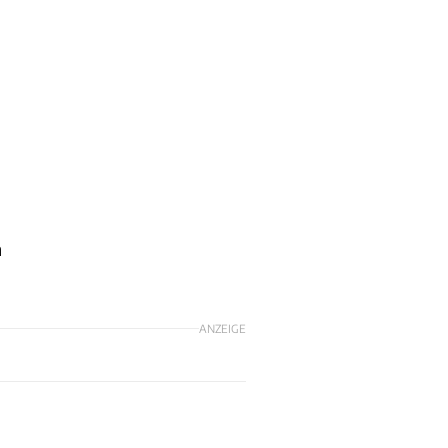
n
n
ANZEIGE