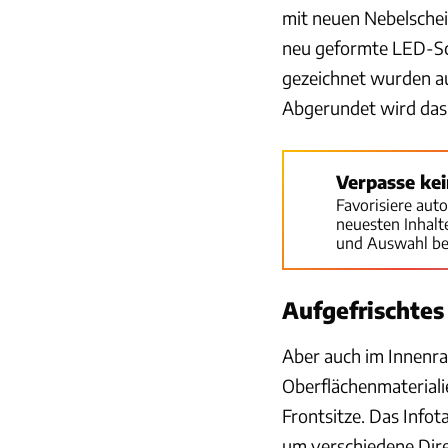
mit neuen Nebelsche
neu geformte LED-Sc
gezeichnet wurden au
Abgerundet wird das 
Verpasse ke
Favorisiere aut
neuesten Inhal
und Auswahl be
Aufgefrischtes 
Aber auch im Innenra
Oberflächenmaterialie
Frontsitze. Das Inf
um verschiedene Dir