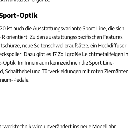
 Sport-Optik
0 ist auch die Ausstattungsvariante Sport Line, die sich
 R orientiert. Zu den ausstattungsspezifischen Features
ntschürze, neue Seitenschwelleraufsätze, ein Heckdiffusor
ckspoiler. Dazu gibt es 17 Zoll große Leichtmetallfelgen i
k-Optik. Im Innenraum kennzeichnen die Sport Line-
ad, Schalthebel und Türverkleidungen mit roten Ziernähte
inium-Pedale.
Honda
hrwerktechnik wird unverändert ins neue Modelljahr