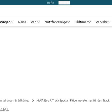
Hefte
Produkte
twagen
Reise
Van
Nutzfahrzeuge
Oldtimer
Verkehr
rstellungen & Erlkönige
HWA Evo R Track Special: Flügelmonster nur für den Track
ECIAL