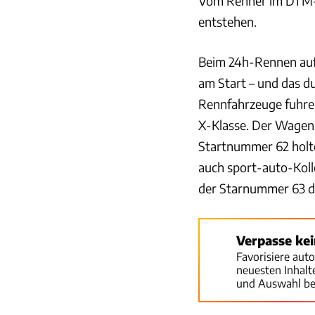
Vom Renner im DTM-L
entstehen.
Beim 24h-Rennen auf
am Start – und das d
Rennfahrzeuge fuhren
X-Klasse. Der Wagen 
Startnummer 62 holte
auch sport-auto-Koll
der Starnummer 63 den
Verpasse ke
Favorisiere aut
neuesten Inhal
und Auswahl be