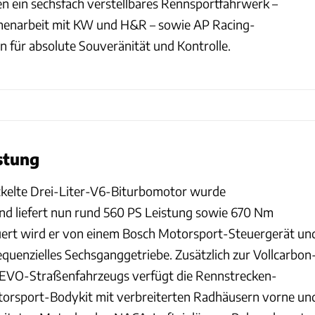
en ein sechsfach verstellbares Rennsportfahrwerk –
menarbeit mit KW und H&R – sowie AP Racing-
für absolute Souveränität und Kontrolle.
stung
elte Drei-Liter-V6-Biturbomotor wurde
und liefert nun rund 560 PS Leistung sowie 670 Nm
rt wird er von einem Bosch Motorsport-Steuergerät un
equenzielles Sechsganggetriebe. Zusätzlich zur Vollcarbon
EVO-Straßenfahrzeugs verfügt die Rennstrecken-
torsport-Bodykit mit verbreiterten Radhäusern vorne un