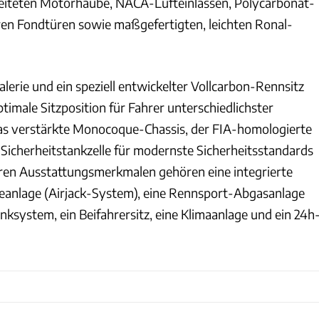
beiteten Motorhaube, NACA-Lufteinlässen, Polycarbonat-
en Fondtüren sowie maßgefertigten, leichten Ronal-
alerie und ein speziell entwickelter Vollcarbon-Rennsitz
timale Sitzposition für Fahrer unterschiedlichster
as verstärkte Monocoque-Chassis, der FIA-homologierte
 Sicherheitstankzelle für modernste Sicherheitsstandards
ren Ausstattungsmerkmalen gehören eine integrierte
eanlage (Airjack-System), eine Rennsport-Abgasanlage
inksystem, ein Beifahrersitz, eine Klimaanlage und ein 24h