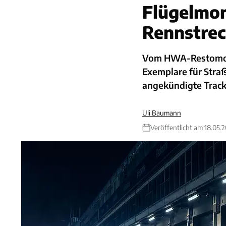
Flügelmon
Rennstre
Vom HWA-Restomod d
Exemplare für Stra
angekündigte Track
Uli Baumann
Veröffentlicht am 18.05.