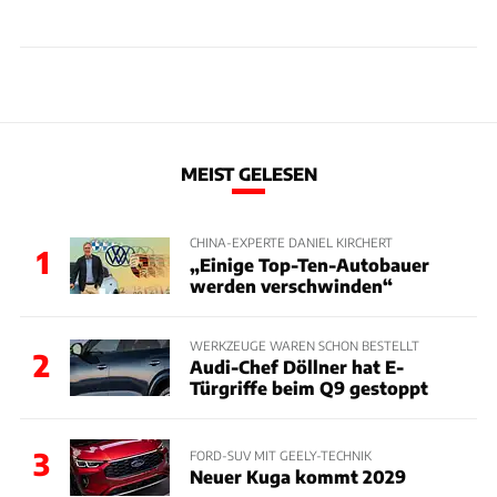
MEIST GELESEN
CHINA-EXPERTE DANIEL KIRCHERT
1
„Einige Top-Ten-Autobauer
werden verschwinden“
WERKZEUGE WAREN SCHON BESTELLT
2
Audi-Chef Döllner hat E-
Türgriffe beim Q9 gestoppt
3
FORD-SUV MIT GEELY-TECHNIK
Neuer Kuga kommt 2029