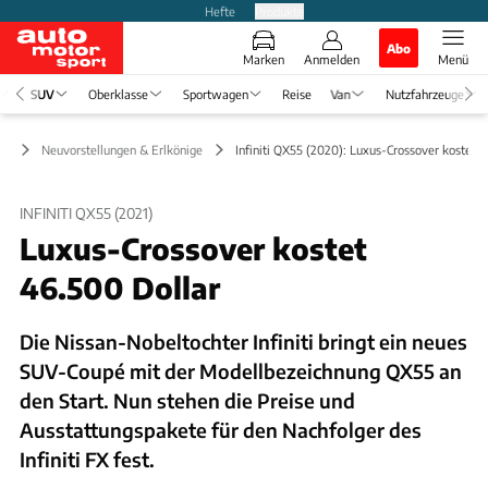
Hefte
Produkte
Abo
Marken
Anmelden
Menü
SUV
Oberklasse
Sportwagen
Reise
Van
Nutzfahrzeuge
UV
Neuvorstellungen & Erlkönige
Infiniti QX55 (2020): Luxus-Crossover kostet 
INFINITI QX55 (2021)
Luxus-Crossover kostet
46.500 Dollar
Die Nissan-Nobeltochter Infiniti bringt ein neues
SUV-Coupé mit der Modellbezeichnung QX55 an
den Start. Nun stehen die Preise und
Ausstattungspakete für den Nachfolger des
Infiniti FX fest.