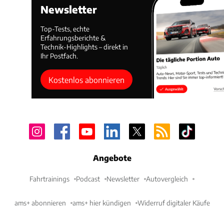
Newsletter
Top-Tests, echte
Erfahrungsberichte &
Technik-Highlights – direkt in
Ihr Postfach.
Kostenlos abonnieren
Angebote
Fahrtrainings
Podcast
Newsletter
Autovergleich
ams+ abonnieren
ams+ hier kündigen
Widerruf digitaler Käufe