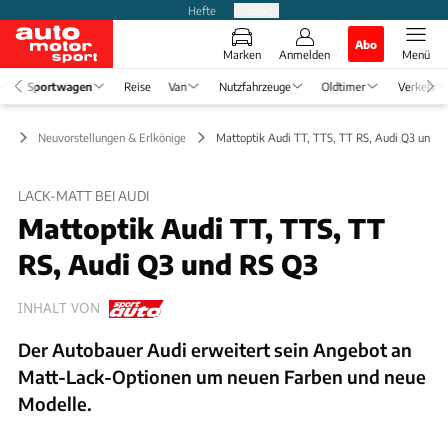
Hefte
Produkte
Abo
Marken
Anmelden
Menü
Sportwagen
Reise
Van
Nutzfahrzeuge
Oldtimer
Verkehr
en
Neuvorstellungen & Erlkönige
Mattoptik Audi TT, TTS, TT RS, Audi Q3 und R
LACK-MATT BEI AUDI
Mattoptik Audi TT, TTS, TT
RS, Audi Q3 und RS Q3
INHALT VON
Der Autobauer Audi erweitert sein Angebot an
Matt-Lack-Optionen um neuen Farben und neue
Modelle.