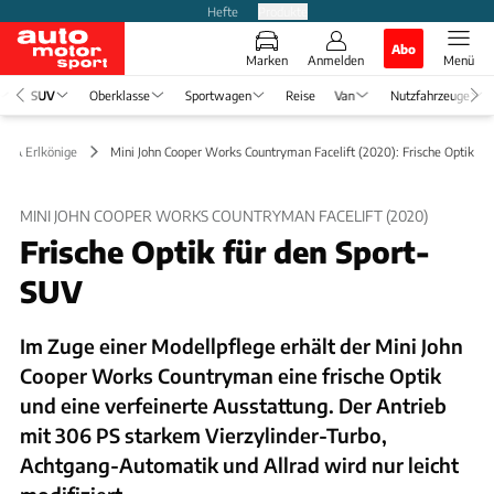
Hefte
Produkte
Abo
Marken
Anmelden
Menü
SUV
Oberklasse
Sportwagen
Reise
Van
Nutzfahrzeuge
en & Erlkönige
Mini John Cooper Works Countryman Facelift (2020): Frische Optik
MINI JOHN COOPER WORKS COUNTRYMAN FACELIFT (2020)
Frische Optik für den Sport-
SUV
Im Zuge einer Modellpflege erhält der Mini John
Cooper Works Countryman eine frische Optik
und eine verfeinerte Ausstattung. Der Antrieb
mit 306 PS starkem Vierzylinder-Turbo,
Achtgang-Automatik und Allrad wird nur leicht