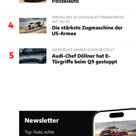
Polizeiauto
OSKOSH HET A1 SCHWERLASTTRANSPORTER
MIT 700 PS
4
Die stärkste Zugmaschine der
US-Armee
WERKZEUGE WAREN SCHON BESTELLT
5
Audi-Chef Döllner hat E-
Türgriffe beim Q9 gestoppt
Newsletter
Top-Tests, echte