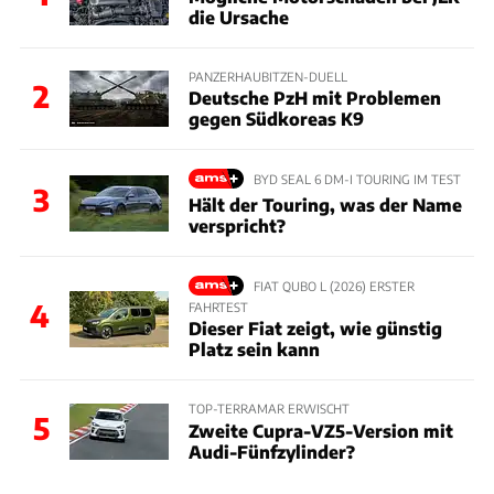
die Ursache
PANZERHAUBITZEN-DUELL
2
Deutsche PzH mit Problemen
gegen Südkoreas K9
BYD SEAL 6 DM-I TOURING IM TEST
3
Hält der Touring, was der Name
verspricht?
FIAT QUBO L (2026) ERSTER
4
FAHRTEST
Dieser Fiat zeigt, wie günstig
Platz sein kann
TOP-TERRAMAR ERWISCHT
5
Zweite Cupra-VZ5-Version mit
Audi-Fünfzylinder?