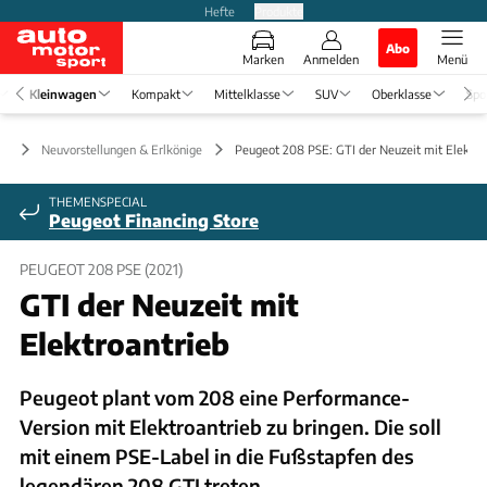
Hefte
Produkte
Abo
Marken
Anmelden
Menü
Kleinwagen
Kompakt
Mittelklasse
SUV
Oberklasse
Spo
en
Neuvorstellungen & Erlkönige
Peugeot 208 PSE: GTI der Neuzeit mit Elektro
THEMENSPECIAL
Peugeot Financing Store
PEUGEOT 208 PSE (2021)
GTI der Neuzeit mit
Elektroantrieb
Peugeot plant vom 208 eine Performance-
Version mit Elektroantrieb zu bringen. Die soll
mit einem PSE-Label in die Fußstapfen des
legendären 208 GTI treten.