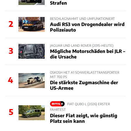
Strafen
BESCHLAGNAHMT UND UMFUNKTIONIERT
2
Audi RS3 von Drogendealer wird
Polizeiauto
JAGUAR UND LAND ROVER (2015–HEUTE)
3
Mögliche Motorschäden bei JLR –
die Ursache
OSKOSH HET A1 SCHWERLASTTRANSPORTER
MIT 700 PS
4
Die stärkste Zugmaschine der
US-Armee
FIAT QUBO L (2026) ERSTER
5
FAHRTEST
Dieser Fiat zeigt, wie günstig
Platz sein kann