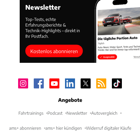
Newsletter
Top-Tests, echte
Erfahrungsberichte &
Technik-Highlights – direkt in
Ihr Postfach.
Kostenlos abonnieren
Angebote
Fahrtrainings
Podcast
Newsletter
Autovergleich
ams+ abonnieren
ams+ hier kündigen
Widerruf digitaler Käufe