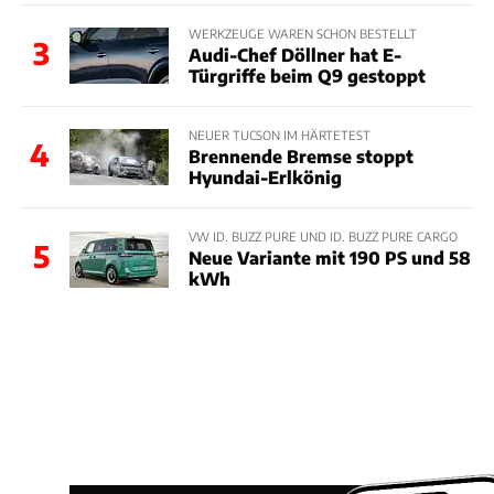
WERKZEUGE WAREN SCHON BESTELLT
3
Audi-Chef Döllner hat E-
Türgriffe beim Q9 gestoppt
NEUER TUCSON IM HÄRTETEST
4
Brennende Bremse stoppt
Hyundai-Erlkönig
VW ID. BUZZ PURE UND ID. BUZZ PURE CARGO
5
Neue Variante mit 190 PS und 58
kWh