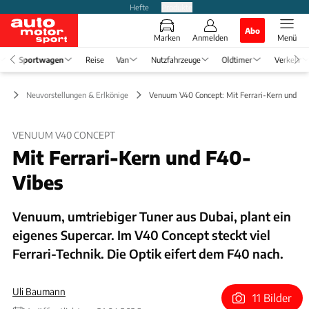
Hefte
Produkte
Abo
Marken
Anmelden
Menü
Sportwagen
Reise
Van
Nutzfahrzeuge
Oldtimer
Verkehr
en
Neuvorstellungen & Erlkönige
Venuum V40 Concept: Mit Ferrari-Kern und F4
VENUUM V40 CONCEPT
Mit Ferrari-Kern und F40-
Vibes
Venuum, umtriebiger Tuner aus Dubai, plant ein
eigenes Supercar. Im V40 Concept steckt viel
Ferrari-Technik. Die Optik eifert dem F40 nach.
Uli Baumann
11 Bilder