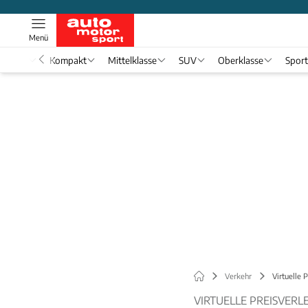
Menü
nwagen
Kompakt
Mittelklasse
SUV
Oberklasse
Spor
Verkehr
Virtuelle 
VIRTUELLE PREISVERLE