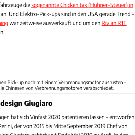
fahrzeuge die
sogenannte Chicken tax (Hühner-Steuer) in
an. Und Elektro-Pick-ups sind in den USA gerade Trend –
ning
war zeitweise ausverkauft und um den
Rivian R1T
n.
Vinfast
inen Pick-up noch mit einem Verbrennungsmotor ausrüsten -
die Chinesen von Verbrennungsmotoren verabschiedet.
ldesign Giugiaro
gen hat sich Vinfast 2020 patentieren lassen – entworfen
Perini, der von 2015 bis Mitte September 2019 Chef von
esign Giugiaro gehört seit Ende Mai 2010 zu Audi. In den