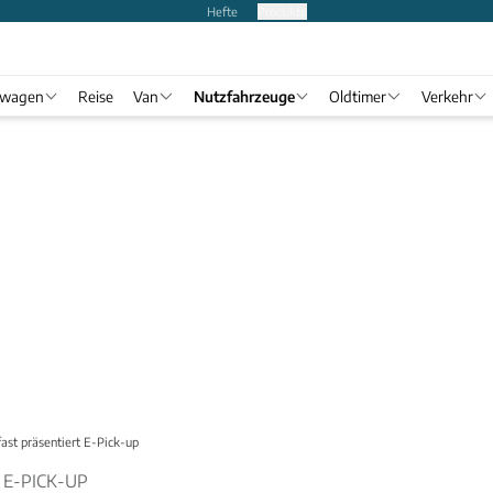
Hefte
Produkte
twagen
Reise
Van
Nutzfahrzeuge
Oldtimer
Verkehr
fast präsentiert E-Pick-up
 E-PICK-UP