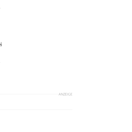
r
i
-
ANZEIGE