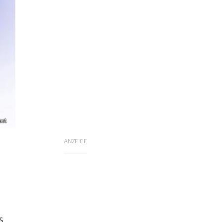
ast
ANZEIGE
s