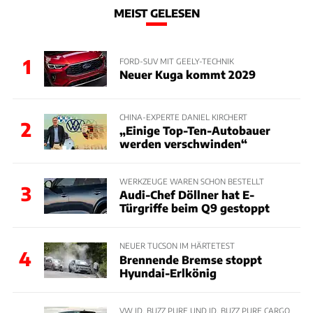
MEIST GELESEN
1
FORD-SUV MIT GEELY-TECHNIK
Neuer Kuga kommt 2029
CHINA-EXPERTE DANIEL KIRCHERT
2
„Einige Top-Ten-Autobauer
werden verschwinden“
WERKZEUGE WAREN SCHON BESTELLT
3
Audi-Chef Döllner hat E-
Türgriffe beim Q9 gestoppt
NEUER TUCSON IM HÄRTETEST
4
Brennende Bremse stoppt
Hyundai-Erlkönig
VW ID. BUZZ PURE UND ID. BUZZ PURE CARGO