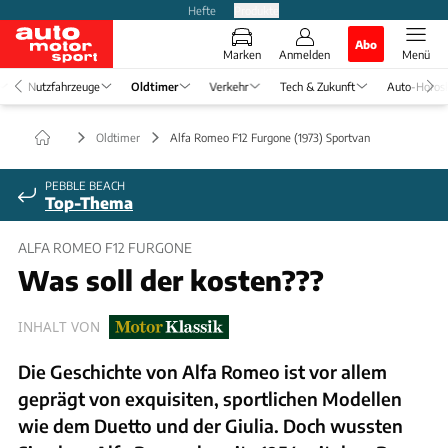
Hefte
Produkte
Abo
Marken
Anmelden
Menü
Nutzfahrzeuge
Oldtimer
Verkehr
Tech & Zukunft
Auto-Horos
Oldtimer
Alfa Romeo F12 Furgone (1973) Sportvan
PEBBLE BEACH
Top-Thema
ALFA ROMEO F12 FURGONE
Was soll der kosten???
INHALT VON
Die Geschichte von Alfa Romeo ist vor allem
geprägt von exquisiten, sportlichen Modellen
wie dem Duetto und der Giulia. Doch wussten