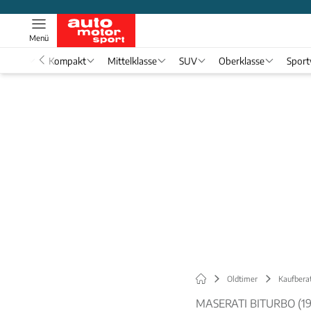
Menü
nwagen
Kompakt
Mittelklasse
SUV
Oberklasse
Spor
Oldtimer
Kaufbera
MASERATI BITURBO (1