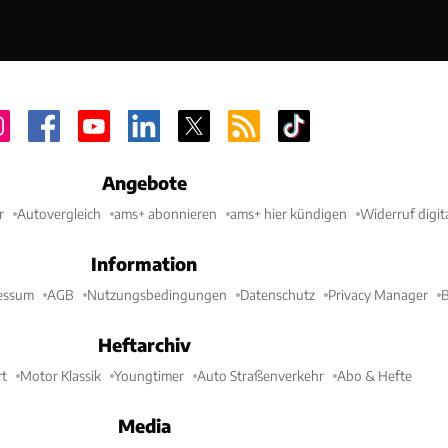
Angebote
r
Autovergleich
ams+ abonnieren
ams+ hier kündigen
Widerruf digit
Information
essum
AGB
Nutzungsbedingungen
Datenschutz
Privacy Manager
B
Heftarchiv
t
Motor Klassik
Youngtimer
Auto Straßenverkehr
Abo & Hefte
Media