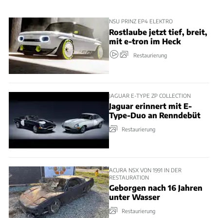
NSU PRINZ EP4 ELEKTRO
Rostlaube jetzt tief, breit,
mit e-tron im Heck
Restaurierung
JAGUAR E-TYPE ZP COLLECTION
Jaguar erinnert mit E-
Type-Duo an Renndebüt
Restaurierung
ACURA NSX VON 1991 IN DER
RESTAURATION
Geborgen nach 16 Jahren
unter Wasser
Restaurierung