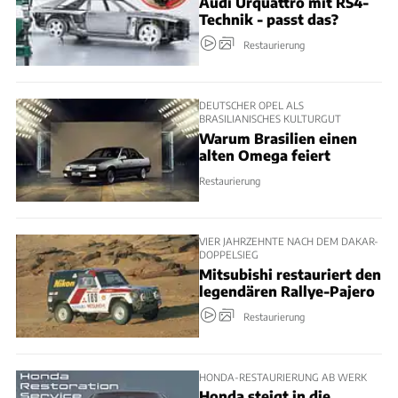
Audi Urquattro mit RS4-
Technik - passt das?
Restaurierung
DEUTSCHER OPEL ALS
BRASILIANISCHES KULTURGUT
Warum Brasilien einen
alten Omega feiert
Restaurierung
VIER JAHRZEHNTE NACH DEM DAKAR-
DOPPELSIEG
Mitsubishi restauriert den
legendären Rallye-Pajero
Restaurierung
HONDA-RESTAURIERUNG AB WERK
Honda steigt in die