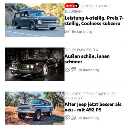
1970ER CHEVROLET
SUBURBAN
Leistung 4-stellig, Preis 7-
stellig, Coolness subzero
Restaurierung
CARLEX BMW 635 CLX
Außen schön, innen
schöner
Restaurierung
VIGILANTE JEEP CHEROKEE S 1975
RESTOMOD
Alter Jeep jetzt besser als
neu – mit 492 PS
Restaurierung