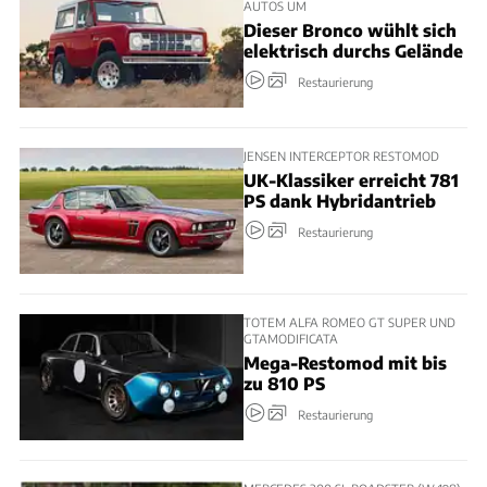
AUTOS UM
Dieser Bronco wühlt sich
elektrisch durchs Gelände
Restaurierung
JENSEN INTERCEPTOR RESTOMOD
UK-Klassiker erreicht 781
PS dank Hybridantrieb
Restaurierung
TOTEM ALFA ROMEO GT SUPER UND
GTAMODIFICATA
Mega-Restomod mit bis
zu 810 PS
Restaurierung