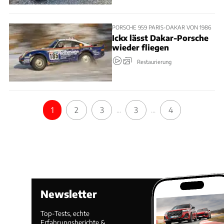
PORSCHE 959 PARIS-DAKAR VON 1986
Ickx lässt Dakar-Porsche
wieder fliegen
Restaurierung
1
2
3
3
4
...
...
Newsletter
Top-Tests, echte
Erfahrungsberichte &