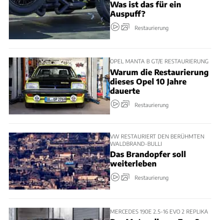
Was ist das für ein
Auspuff?
Restaurierung
OPEL MANTA B GT/E RESTAURIERUNG
Warum die Restaurierung
dieses Opel 10 Jahre
dauerte
Restaurierung
VW RESTAURIERT DEN BERÜHMTEN
WALDBRAND-BULLI
Das Brandopfer soll
weiterleben
Restaurierung
MERCEDES 190E 2.5-16 EVO 2 REPLIKA