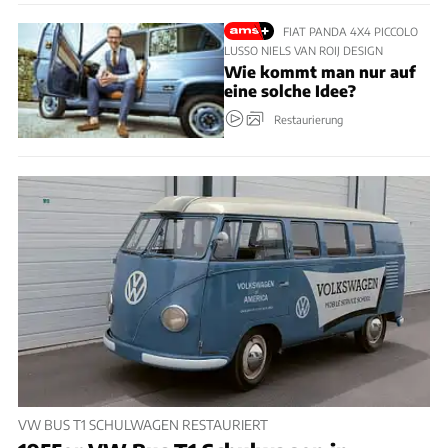
FIAT PANDA 4X4 PICCOLO
LUSSO NIELS VAN ROIJ DESIGN
Wie kommt man nur auf
eine solche Idee?
Restaurierung
VW BUS T1 SCHULWAGEN RESTAURIERT