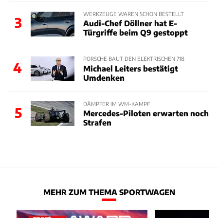
WERKZEUGE WAREN SCHON BESTELLT
3
Audi-Chef Döllner hat E-
Türgriffe beim Q9 gestoppt
PORSCHE BAUT DEN ELEKTRISCHEN 718
4
Michael Leiters bestätigt
Umdenken
DÄMPFER IM WM-KAMPF
5
Mercedes-Piloten erwarten noch
Strafen
MEHR ZUM THEMA SPORTWAGEN