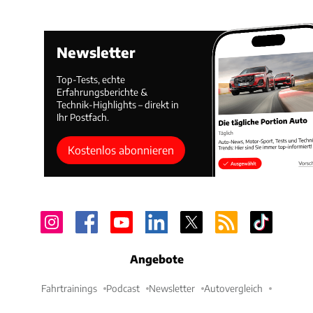
Newsletter
Top-Tests, echte
Erfahrungsberichte &
Technik-Highlights – direkt in
Ihr Postfach.
Kostenlos abonnieren
Angebote
Fahrtrainings
Podcast
Newsletter
Autovergleich