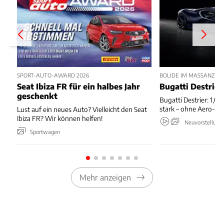
SPORT-AUTO-AWARD 2026
BOLIDE IM MASSANZUG
Seat Ibiza FR für ein halbes Jahr
Bugatti Destrier
geschenkt
Bugatti Destrier: 1,0
stark – ohne Aero-An
Lust auf ein neues Auto? Vielleicht den Seat
Ibiza FR? Wir können helfen!
Neuvorstellung
Sportwagen
Mehr anzeigen