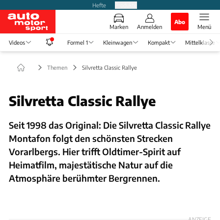
Hefte
Produkte
Abo
Marken
Anmelden
Menü
Videos
Formel 1
Kleinwagen
Kompakt
Mittelklasse
Themen
Silvretta Classic Rallye
Silvretta Classic Rallye
Seit 1998 das Original: Die Silvretta Classic Rallye
Montafon folgt den schönsten Strecken
Vorarlbergs. Hier trifft Oldtimer-Spirit auf
Heimatfilm, majestätische Natur auf die
Atmosphäre berühmter Bergrennen.
Foto: Hans-Dieter Seufert, Dino Eisele, Thomas Kurz
ANZEIGE