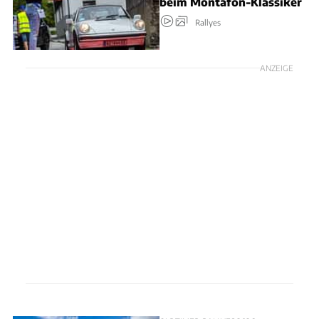
beim Montafon-Klassiker
Rallyes
ANZEIGE