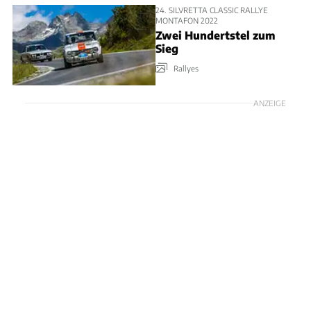
24. SILVRETTA CLASSIC RALLYE
MONTAFON 2022
Zwei Hundertstel zum
Sieg
Rallyes
ANZEIGE