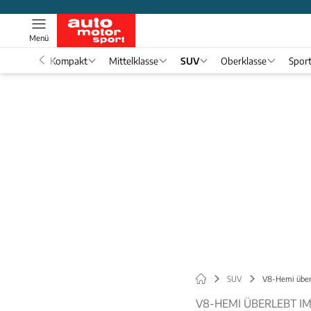
Menü
nwagen
Kompakt
Mittelklasse
SUV
Oberklasse
Spor
SUV
V8-Hemi über
V8-HEMI ÜBERLEBT I