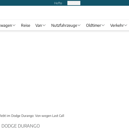
Hefte
Produkte
twagen
Reise
Van
Nutzfahrzeuge
Oldtimer
Verkehr
lebt im Dodge Durango: Von wegen Last Call
M DODGE DURANGO